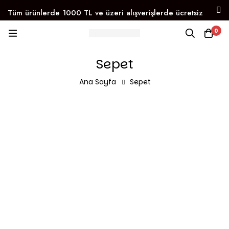
Tüm ürünlerde 1000 TL ve üzeri alışverişlerde ücretsiz
kargo!
0
Instagram
Facebook
WhatsApp
Trendyol
Sepet
arı Kaçırmayın!
FRIENDS OF SINO
Eğitici ve Yar
Ana Sayfa
Sepet