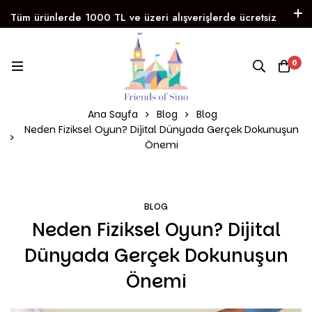
Tüm ürünlerde 1000 TL ve üzeri alışverişlerde ücretsiz
kargo!
Instagram
Facebook
WhatsApp
0
Trendyol
FRIENDS OF SINO
Eğitici ve Yaratıcı Oyunlar 3’lü Kampanya 
Ana Sayfa
Blog
Blog
Neden Fiziksel Oyun? Dijital Dünyada Gerçek Dokunuşun
Önemi
BLOG
Neden Fiziksel Oyun? Dijital
Dünyada Gerçek Dokunuşun
Önemi