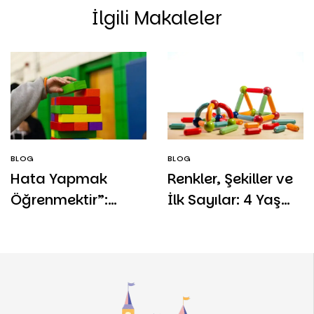
İlgili Makaleler
BLOG
BLOG
Hata Yapmak
Renkler, Şekiller ve
Öğrenmektir”:
İlk Sayılar: 4 Yaş
Yapboz ve Denge
Zeka Gelişiminde
Oyunlarının 2-4
Eşleştirme ve
Yaş Problem
Sıralama
Çözme Becerisine
Oyunlarının Rolü
Etkisi