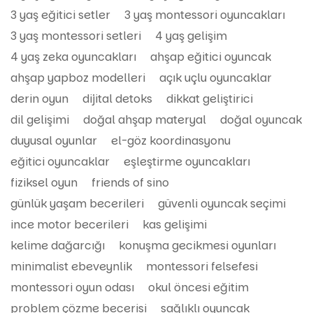
3 yaş eğitici setler
3 yaş montessori oyuncakları
3 yaş montessori setleri
4 yaş gelişim
4 yaş zeka oyuncakları
ahşap eğitici oyuncak
ahşap yapboz modelleri
açık uçlu oyuncaklar
derin oyun
dijital detoks
dikkat geliştirici
dil gelişimi
doğal ahşap materyal
doğal oyuncak
duyusal oyunlar
el-göz koordinasyonu
eğitici oyuncaklar
eşleştirme oyuncakları
fiziksel oyun
friends of sino
günlük yaşam becerileri
güvenli oyuncak seçimi
ince motor becerileri
kas gelişimi
kelime dağarcığı
konuşma gecikmesi oyunları
minimalist ebeveynlik
montessori felsefesi
montessori oyun odası
okul öncesi eğitim
problem çözme becerisi
sağlıklı oyuncak