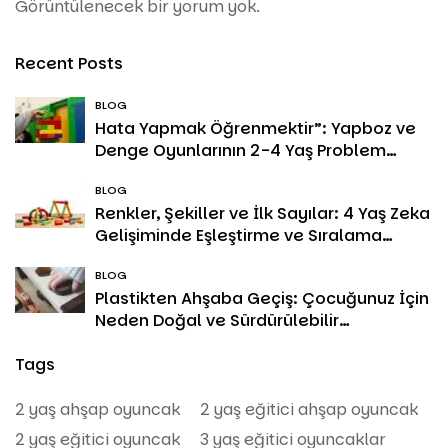
Görüntülenecek bir yorum yok.
Recent Posts
BLOG
Hata Yapmak Öğrenmektir”: Yapboz ve
Denge Oyunlarının 2-4 Yaş Problem
Çözme Becerisine Etkisi
BLOG
Renkler, Şekiller ve İlk Sayılar: 4 Yaş Zeka
Gelişiminde Eşleştirme ve Sıralama
Oyunlarının Rolü
BLOG
Plastikten Ahşaba Geçiş: Çocuğunuz İçin
Neden Doğal ve Sürdürülebilir
Oyuncaklar Seçmelisiniz?
Tags
2 yaş ahşap oyuncak
2 yaş eğitici ahşap oyuncak
2 yaş eğitici oyuncak
3 yaş eğitici oyuncaklar