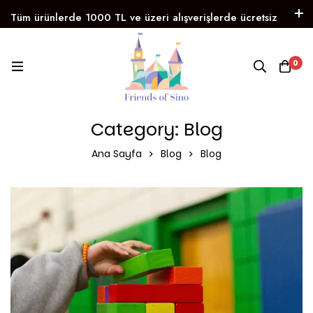
Tüm ürünlerde 1000 TL ve üzeri alışverişlerde ücretsiz
kargo!
Instagram
Facebook
WhatsApp
0
Trendyol
FRIENDS OF SINO
Eğitici ve Yaratıcı Oyunlar 3’lü Kampanya 
Category: Blog
Ana Sayfa
Blog
Blog